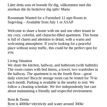
Låter detta som ett boende för dig, välkommen med din
ansökan där du beskriver dig själv/ Maria
Roommate Wanted for a Furnished 12 sqm Room in
Segevång – Available from July 1 or ASAP
Welcome to share a home with me and one other tenant in
my cozy, colorful, and character-filled apartment. This home
is full of charm and attention to detail, with a warm and
welcoming atmosphere. If you're looking for a peaceful
place without noisy traffic, this could be the perfect spot for
you.
Living Situation
We share the kitchen, hallway, and bathroom (with bathtub).
The room comes with bed linens, a towel, two wardrobes in
the hallway. The apartment is on the fourth floor—great
daily exercise! Bicycle storage room can be rented for 70 kr
each month. Parking is available in the nearby to rent. We
follow a cleaning schedule. We live independently but care
about maintaining a friendly and respectful environment.
Rent & Terms
Rent is 4000kr+electricity and water around 300kr