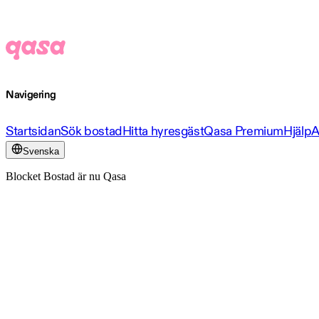
Navigering
Startsidan
Sök bostad
Hitta hyresgäst
Qasa Premium
Hjälp
A
Svenska
Blocket Bostad är nu Qasa