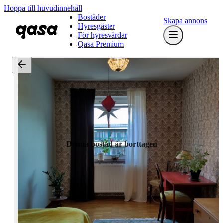
Hoppa till huvudinnehåll
Bostäder
Skapa annons
Hyresgäster
För hyresvärdar
Qasa Premium
Denna bostad är borttagen