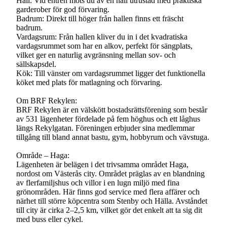
Hall: Vid entrén möts du av en hall utrustad med praktiska
garderober för god förvaring.
Badrum: Direkt till höger från hallen finns ett fräscht
badrum.
Vardagsrum: Från hallen kliver du in i det kvadratiska
vardagsrummet som har en alkov, perfekt för sängplats,
vilket ger en naturlig avgränsning mellan sov- och
sällskapsdel.
Kök: Till vänster om vardagsrummet ligger det funktionella
köket med plats för matlagning och förvaring.
Om BRF Rekylen:
BRF Rekylen är en välskött bostadsrättsförening som består
av 531 lägenheter fördelade på fem höghus och ett låghus
längs Rekylgatan. Föreningen erbjuder sina medlemmar
tillgång till bland annat bastu, gym, hobbyrum och vävstuga.
Område – Haga:
Lägenheten är belägen i det trivsamma området Haga,
nordost om Västerås city. Området präglas av en blandning
av flerfamiljshus och villor i en lugn miljö med fina
grönområden. Här finns god service med flera affärer och
närhet till större köpcentra som Stenby och Hälla. Avståndet
till city är cirka 2–2,5 km, vilket gör det enkelt att ta sig dit
med buss eller cykel.