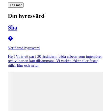
Läs mer
Din hyresvärd
Sha
Verifierad hyresvärd
Hej! Vi är ett par i 30-årsåldern, båda arbetar som ingenjörer,
och vi har en katt tillsammans. Vi varken röker eller festar,
gillar film och natur.