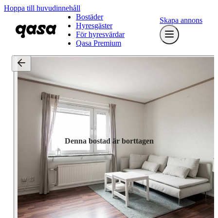
Hoppa till huvudinnehåll
Bostäder
Skapa annons
Hyresgäster
För hyresvärdar
Qasa Premium
Denna bostad är borttagen