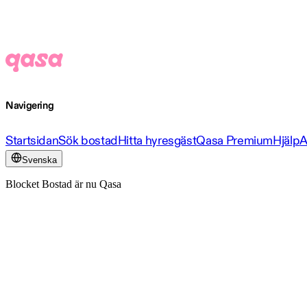
Navigering
Startsidan
Sök bostad
Hitta hyresgäst
Qasa Premium
Hjälp
A
Svenska
Blocket Bostad är nu Qasa