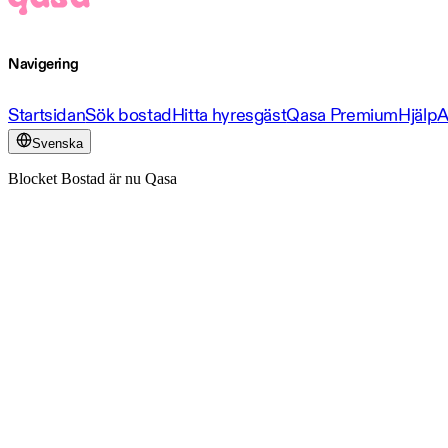
Navigering
Startsidan
Sök bostad
Hitta hyresgäst
Qasa Premium
Hjälp
A
Svenska
Blocket Bostad är nu Qasa