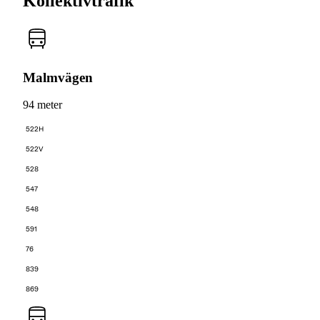
Kollektivtrafik
Malmvägen
94 meter
522H
522V
528
547
548
591
76
839
869