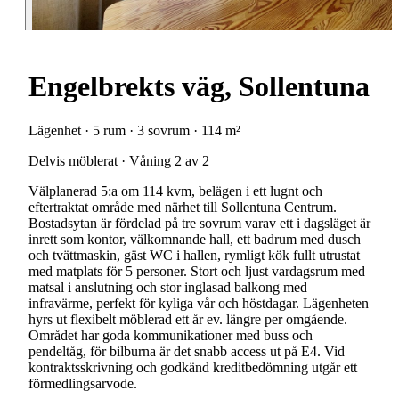
Engelbrekts väg, Sollentuna
Lägenhet · 5 rum · 3 sovrum · 114 m²
Delvis möblerat · Våning 2 av 2
Välplanerad 5:a om 114 kvm, belägen i ett lugnt och
eftertraktat område med närhet till Sollentuna Centrum.
Bostadsytan är fördelad på tre sovrum varav ett i dagsläget är
inrett som kontor, välkomnande hall, ett badrum med dusch
och tvättmaskin, gäst WC i hallen, rymligt kök fullt utrustat
med matplats för 5 personer. Stort och ljust vardagsrum med
matsal i anslutning och stor inglasad balkong med
infravärme, perfekt för kyliga vår och höstdagar. Lägenheten
hyrs ut flexibelt möblerad ett år ev. längre per omgående.
Området har goda kommunikationer med buss och
pendeltåg, för bilburna är det snabb access ut på E4. Vid
kontraktsskrivning och godkänd kreditbedömning utgår ett
förmedlingsarvode.