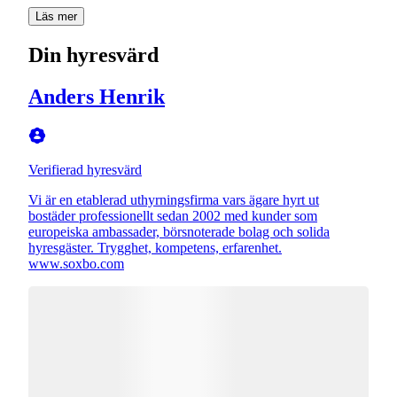
Läs mer
Din hyresvärd
Anders Henrik
Verifierad hyresvärd
Vi är en etablerad uthyrningsfirma vars ägare hyrt ut
bostäder professionellt sedan 2002 med kunder som
europeiska ambassader, börsnoterade bolag och solida
hyresgäster. Trygghet, kompetens, erfarenhet.
www.soxbo.com