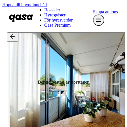
Hoppa till huvudinnehåll
Bostäder
Skapa annons
Hyresgäster
För hyresvärdar
Qasa Premium
Denna bostad är borttagen