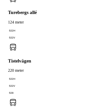
Turebergs allé
124 meter
522H
522V
Tistelvägen
220 meter
522H
522V
528