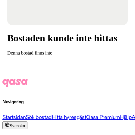
Bostaden kunde inte hittas
Denna bostad finns inte
Navigering
Startsidan
Sök bostad
Hitta hyresgäst
Qasa Premium
Hjälp
A
Svenska