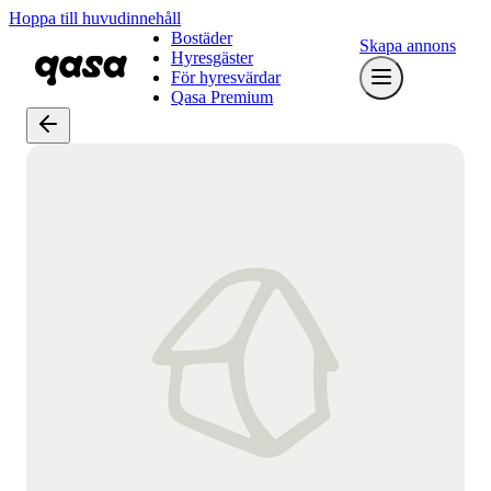
Hoppa till huvudinnehåll
Bostäder
Skapa annons
Hyresgäster
För hyresvärdar
Qasa Premium