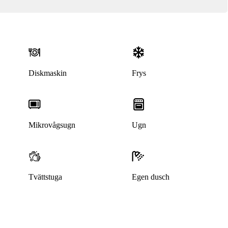
Diskmaskin
Frys
Mikrovågsugn
Ugn
Tvättstuga
Egen dusch