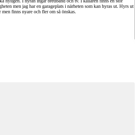
ska nyligen. I hyran ingår bredband och tv. I källaren finns en stor
tigheten men jag har en garageplats i närheten som kan hyras ut. Hyrs ut
r men finns nyare och fler om så önskas.