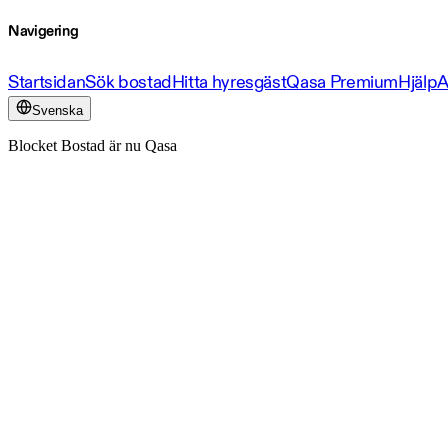
Navigering
Startsidan
Sök bostad
Hitta hyresgäst
Qasa Premium
Hjälp
A
Svenska
Blocket Bostad är nu Qasa