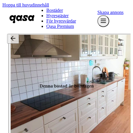
Hoppa till huvudinnehåll
Bostäder
Skapa annons
Hyresgäster
För hyresvärdar
Qasa Premium
Denna bostad är borttagen