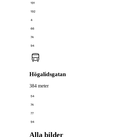
191
192
4
66
74
94
Högalidsgatan
384 meter
54
74
77
94
Alla bilder