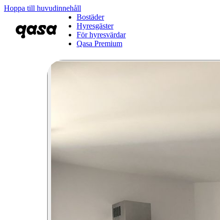
Hoppa till huvudinnehåll
Bostäder
Hyresgäster
För hyresvärdar
Qasa Premium