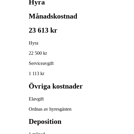
Hyra
Månadskostnad
23 613 kr
Hyra
22 500 kr
Serviceavgift
1 113 kr
Övriga kostnader
Elavgift
Ordnas av hyresgästen
Deposition