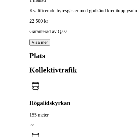
1 månad
Kvalificerade hyresgäster med godkänd kreditupplysni
22 500 kr
Garanterad av Qasa
Visa mer
Plats
Kollektivtrafik
Högalidskyrkan
155 meter
66