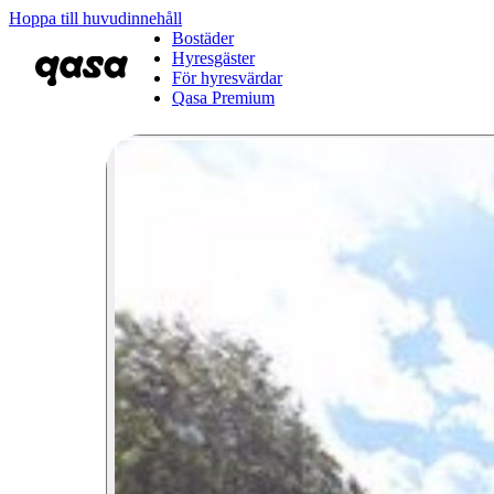
Hoppa till huvudinnehåll
Bostäder
Hyresgäster
För hyresvärdar
Qasa Premium