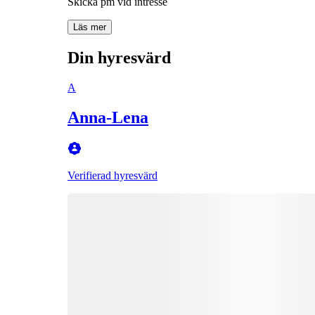
Skicka pm vid intresse
Läs mer
Din hyresvärd
A
Anna-Lena
Verifierad hyresvärd