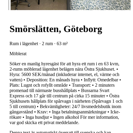
Smörslätten, Göteborg
Rum i lägenhet · 2 rum · 63 m²
Möblerat
Söker en manlig hyresgäst för att hyra ett rum i en 63 kvm,
2-rums möblerad lägenhet belägen nära Östra Sjukhuset. •
Hyra: 5600 SEK/månad (inkluderar internet, el, värme och
vatten) • Deposition: En månads hyra • Inflytt: Omedelbar •
Plats: Lugnt och rofyllt område • Transport: • 2 minuters
promenad till närmaste busshållplats • Bussarna Svart
Express och 17 går till centrum på cirka 15 minuter • Östra
Sjukhusets hållplats för spårvagn i närheten (Spårvagn 1 och
5 till centrum) • Bekvämligheter: 24/7 livsmedelsbutik inom
gångavstånd • Krav: • Inga betalningsanmärkningar • Icke-
rökare • Inga husdjur • Ingen alkohol För mer information,
var god skicka ett privat meddelande.
Denna text är automatiskt översatt till svenska och kan