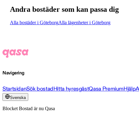
Andra bostäder som kan passa dig
Alla bostäder i Göteborg
Alla lägenheter i Göteborg
Navigering
Startsidan
Sök bostad
Hitta hyresgäst
Qasa Premium
Hjälp
A
Svenska
Blocket Bostad är nu Qasa