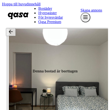
Hoppa till huvudinnehåll
Bostäder
Skapa annons
Hyresgäster
För hyresvärdar
Qasa Premium
Denna bostad är borttagen