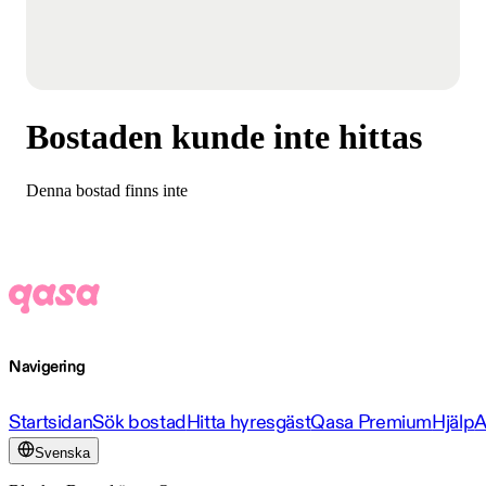
Bostaden kunde inte hittas
Denna bostad finns inte
Navigering
Startsidan
Sök bostad
Hitta hyresgäst
Qasa Premium
Hjälp
A
Svenska