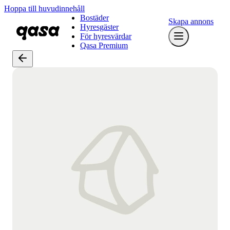
Hoppa till huvudinnehåll
Bostäder
Skapa annons
Hyresgäster
För hyresvärdar
Qasa Premium