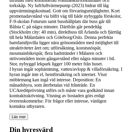
utrustad med kombinerad tvättmaskin/torktumlare och
torkskåp. Ny luft/luftvärmepump (2023) bidrar till låg
uppvärmningskostnad. Gott om förvaringsmöjligheter. Kort
promenadavstånd via bilfri väg till både nybyggda förskolor,
F-9-skolan Futurum samt busshållplats där buss går till
Bålsta C på några minuter. Därifrån går pendeltåg
(Stockholm city: 40 min), direktbuss till Arlanda och fjärrtåg
till hela Mälardalen och Göteborg/Oslo. Denna perfekta
barnfamiljsvilla ligger nära grönområden med möjlighet till
uteaktiviteter året om; utförsåkning, konstsnöspår,
mountainbikespår, flera badstränder i Mälaren och
strövområden inom gångavstånd eller några minuter i bil.
Stor, nybyggd lekpark ligger 100 meter från huset.
I hyran ingår sophämtning, vatten/avlopp & villaförsäkring. I
hyran ingår inte el, hemförsäkring och internet. Visst
möblemang kan ingå vid intresse. Deposition: En
månadshyra, som återbetalas vid frånträde. En
UC/kreditprövning utförs och måste vara godkänd innan
kontraktsskrivning. Visning av bostaden görs enligt
överenskommelse. För frågor eller intresse, vänligen
Läs mer
Din hyresvärd