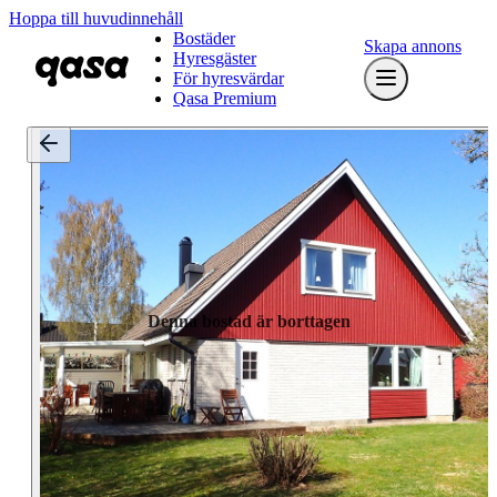
Hoppa till huvudinnehåll
Bostäder
Skapa annons
Hyresgäster
För hyresvärdar
Qasa Premium
Denna bostad är borttagen