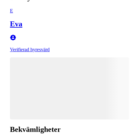
E
Eva
Verifierad hyresvärd
Bekvämligheter