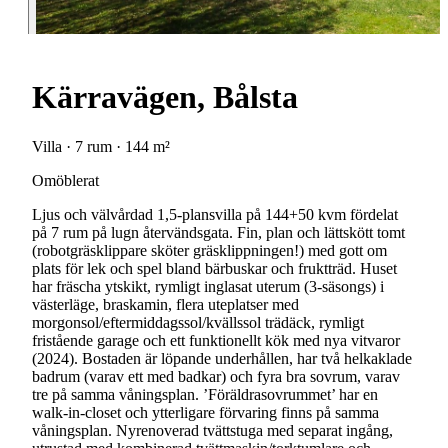
Kärravägen, Bålsta
Villa · 7 rum · 144 m²
Omöblerat
Ljus och välvårdad 1,5-plansvilla på 144+50 kvm fördelat
på 7 rum på lugn återvändsgata. Fin, plan och lättskött tomt
(robotgräsklippare sköter gräsklippningen!) med gott om
plats för lek och spel bland bärbuskar och fruktträd. Huset
har fräscha ytskikt, rymligt inglasat uterum (3-säsongs) i
västerläge, braskamin, flera uteplatser med
morgonsol/eftermiddagssol/kvällssol trädäck, rymligt
fristående garage och ett funktionellt kök med nya vitvaror
(2024). Bostaden är löpande underhållen, har två helkaklade
badrum (varav ett med badkar) och fyra bra sovrum, varav
tre på samma våningsplan. ’Föräldrasovrummet’ har en
walk-in-closet och ytterligare förvaring finns på samma
våningsplan. Nyrenoverad tvättstuga med separat ingång,