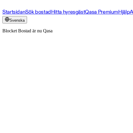
Startsidan
Sök bostad
Hitta hyresgäst
Qasa Premium
Hjälp
A
Svenska
Blocket Bostad är nu Qasa