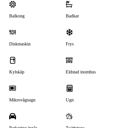
Balkong
Badkar
Diskmaskin
Frys
Kylskåp
Eldstad inomhus
Mikrovågsugn
Ugn
Parkering ingår
Tvättstuga