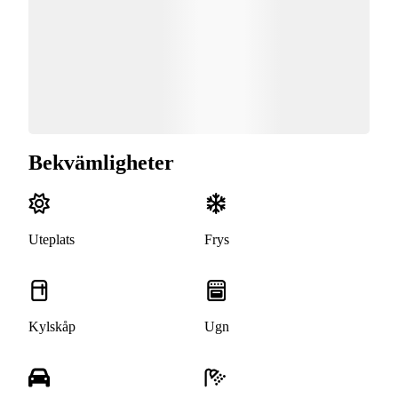
Bekvämligheter
Uteplats
Frys
Kylskåp
Ugn