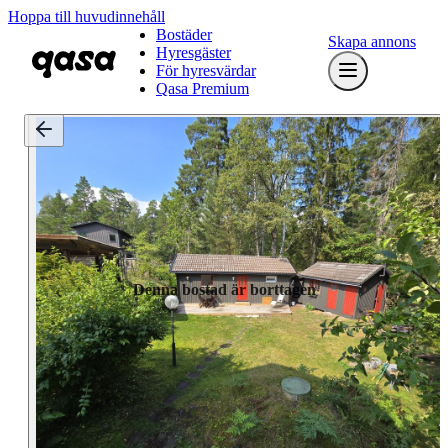
Hoppa till huvudinnehåll
Bostäder
Skapa annons
Hyresgäster
För hyresvärdar
Qasa Premium
Denna bostad är borttagen