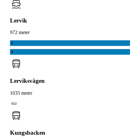
Lervik
972 meter
8
9
Lerviksvägen
1035 meter
622
Kungsbacken