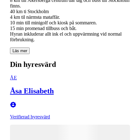
8 km till Åkersberga centrum där tåg och buss till Stockholm
finns.
40 km ti Stockholm
4 km til närmsta mataffär.
10 min till minigolf och kiosk på sommaren.
15 min promenad tillbuss och bắt.
Hyran inkluderar allt ink el och uppvärmning vid normal
förbrukning.
Läs mer
Din hyresvärd
ÅE
Åsa Elisabeth
Verifierad hyresvärd