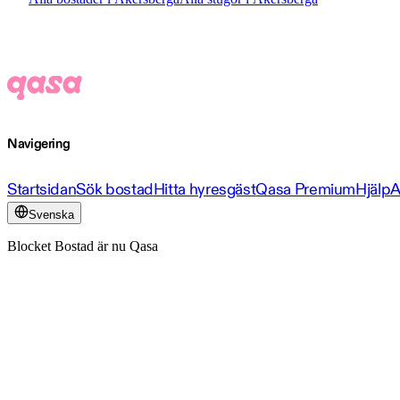
Navigering
Startsidan
Sök bostad
Hitta hyresgäst
Qasa Premium
Hjälp
A
Svenska
Blocket Bostad är nu Qasa