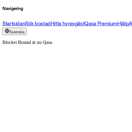
Navigering
Startsidan
Sök bostad
Hitta hyresgäst
Qasa Premium
Hjälp
A
Svenska
Blocket Bostad är nu Qasa