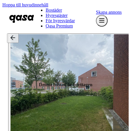
Hoppa till huvudinnehåll
Bostäder
Skapa annons
Hyresgäster
För hyresvärdar
Qasa Premium
Denna bostad är borttagen