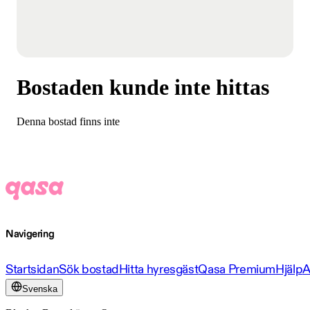
Bostaden kunde inte hittas
Denna bostad finns inte
Navigering
Startsidan
Sök bostad
Hitta hyresgäst
Qasa Premium
Hjälp
A
Svenska