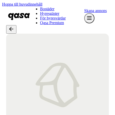
Hoppa till huvudinnehåll
Bostäder
Skapa annons
Hyresgäster
För hyresvärdar
Qasa Premium