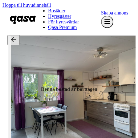
Hoppa till huvudinnehåll
Bostäder
Skapa annons
Hyresgäster
För hyresvärdar
Qasa Premium
Denna bostad är borttagen