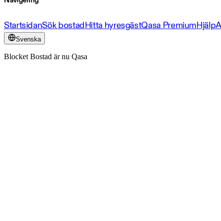
Navigering
Startsidan
Sök bostad
Hitta hyresgäst
Qasa Premium
Hjälp
A
Svenska
Blocket Bostad är nu Qasa