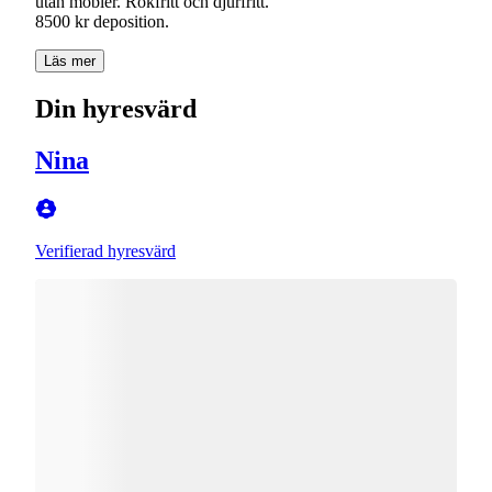
utan möbler. Rökfritt och djurfritt.
Läs mer
Din hyresvärd
Nina
Verifierad hyresvärd