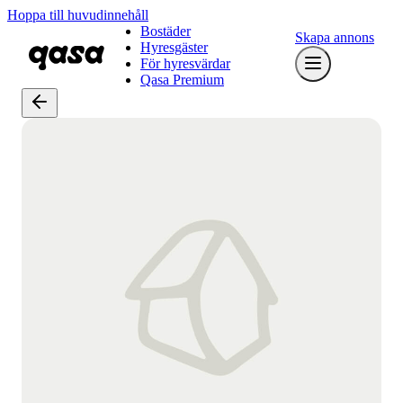
Hoppa till huvudinnehåll
Bostäder
Skapa annons
Hyresgäster
För hyresvärdar
Qasa Premium