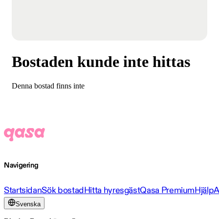
Bostaden kunde inte hittas
Denna bostad finns inte
Navigering
Startsidan
Sök bostad
Hitta hyresgäst
Qasa Premium
Hjälp
A
Svenska