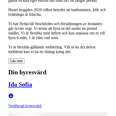
gärna teckna eget elavtal om man hyr en längre period.
Huset byggdes 2020 vilket betyder att badrummen, kök och
tvättstuga är fräscha.
Vi har flyttat till Stockholm och försäljningen av bostaden
går tyvärr segt. Vi testar att hyra ut det under en period
istället. Vi är flexibla med inflytt och kan anpassa om ni vill
hyra 6 mån, 1 år eller vad som.
Vi är flexibla gällande möblering. Vill ni ha det delvis
möblerat kan vi ha en dialog kring det.
Läs mer
Din hyresvärd
Ida Sofia
Verifierad hyresvärd