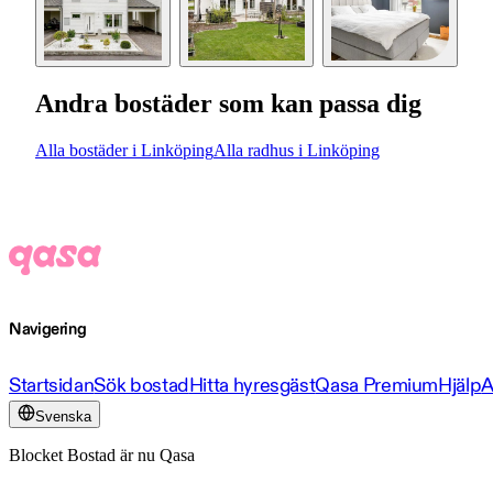
Andra bostäder som kan passa dig
Alla bostäder i Linköping
Alla radhus i Linköping
Navigering
Startsidan
Sök bostad
Hitta hyresgäst
Qasa Premium
Hjälp
A
Svenska
Blocket Bostad är nu Qasa