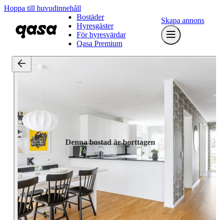
Hoppa till huvudinnehåll
Bostäder
Skapa annons
Hyresgäster
För hyresvärdar
Qasa Premium
Denna bostad är borttagen