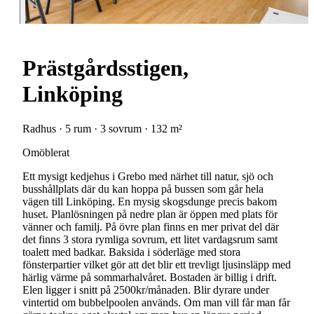
Prästgårdsstigen,
Linköping
Radhus · 5 rum · 3 sovrum · 132 m²
Omöblerat
Ett mysigt kedjehus i Grebo med närhet till natur, sjö och
busshållplats där du kan hoppa på bussen som går hela
vägen till Linköping. En mysig skogsdunge precis bakom
huset. Planlösningen på nedre plan är öppen med plats för
vänner och familj. På övre plan finns en mer privat del där
det finns 3 stora rymliga sovrum, ett litet vardagsrum samt
toalett med badkar. Baksida i söderläge med stora
fönsterpartier vilket gör att det blir ett trevligt ljusinsläpp med
härlig värme på sommarhalvåret. Bostaden är billig i drift.
Elen ligger i snitt på 2500kr/månaden. Blir dyrare under
vintertid om bubbelpoolen används. Om man vill får man får