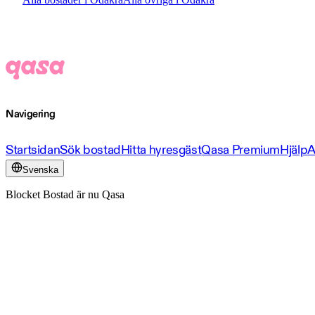
Navigering
Startsidan
Sök bostad
Hitta hyresgäst
Qasa Premium
Hjälp
A
Svenska
Blocket Bostad är nu Qasa