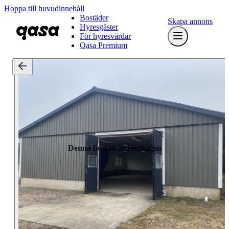
Hoppa till huvudinnehåll
Bostäder
Skapa annons
Hyresgäster
För hyresvärdar
Qasa Premium
Denna bostad är borttagen