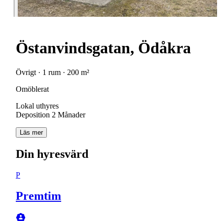
Östanvindsgatan, Ödåkra
Övrigt · 1 rum · 200 m²
Omöblerat
Lokal uthyres
Deposition 2 Månader
Läs mer
Din hyresvärd
P
Premtim