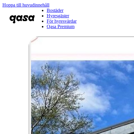
Hoppa till huvudinnehåll
Bostäder
Hyresgäster
För hyresvärdar
Qasa Premium