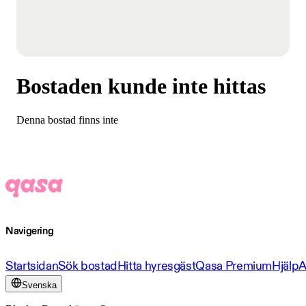
Bostaden kunde inte hittas
Denna bostad finns inte
Navigering
Startsidan
Sök bostad
Hitta hyresgäst
Qasa Premium
Hjälp
A
Svenska