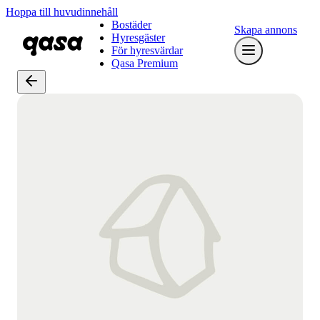
Hoppa till huvudinnehåll
Bostäder
Skapa annons
Hyresgäster
För hyresvärdar
Qasa Premium