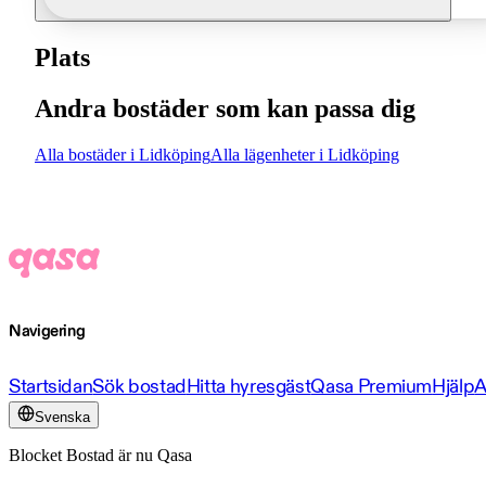
Plats
Andra bostäder som kan passa dig
Alla bostäder i Lidköping
Alla lägenheter i Lidköping
Navigering
Startsidan
Sök bostad
Hitta hyresgäst
Qasa Premium
Hjälp
A
Svenska
Blocket Bostad är nu Qasa