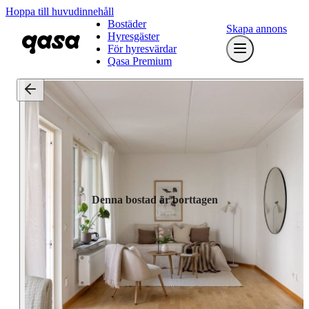
Hoppa till huvudinnehåll
Bostäder
Skapa annons
Hyresgäster
För hyresvärdar
Qasa Premium
Denna bostad är borttagen