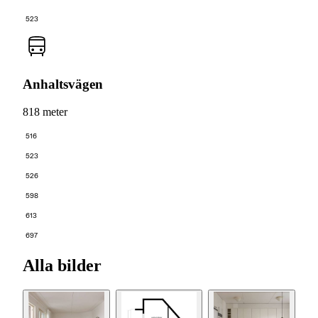
523
Anhaltsvägen
818 meter
516
523
526
598
613
697
Alla bilder