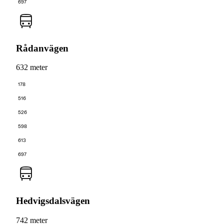
697
Rådanvägen
632 meter
178
516
526
598
613
697
Hedvigsdalsvägen
742 meter