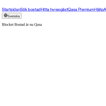
Startsidan
Sök bostad
Hitta hyresgäst
Qasa Premium
Hjälp
A
Svenska
Blocket Bostad är nu Qasa