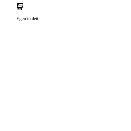
Egen toalett
Bostaden är uthyrd