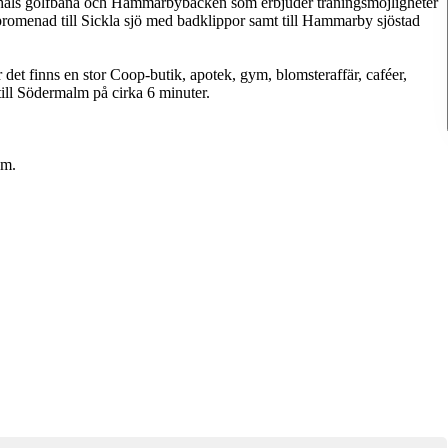
9-håls golfbana och Hammarbybacken som erbjuder träningsmöjligheter
promenad till Sickla sjö med badklippor samt till Hammarby sjöstad
det finns en stor Coop-butik, apotek, gym, blomsteraffär, caféer,
till Södermalm på cirka 6 minuter.
om.