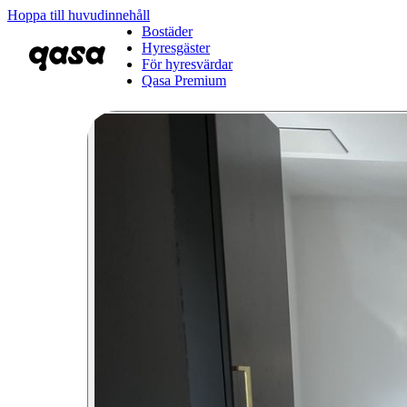
Hoppa till huvudinnehåll
Bostäder
Hyresgäster
För hyresvärdar
Qasa Premium