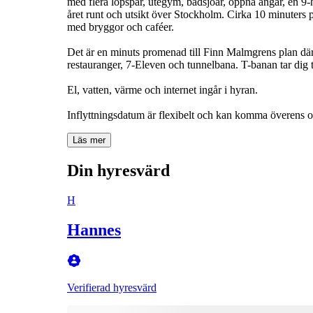
med flera löpspår, utegym, badsjöar, öppna ängar, en 
året runt och utsikt över Stockholm. Cirka 10 minuters 
med bryggor och caféer.
Det är en minuts promenad till Finn Malmgrens plan där 
restauranger, 7-Eleven och tunnelbana. T-banan tar dig 
El, vatten, värme och internet ingår i hyran.
Inflyttningsdatum är flexibelt och kan komma överens 
Läs mer
Din hyresvärd
H
Hannes
Verifierad hyresvärd