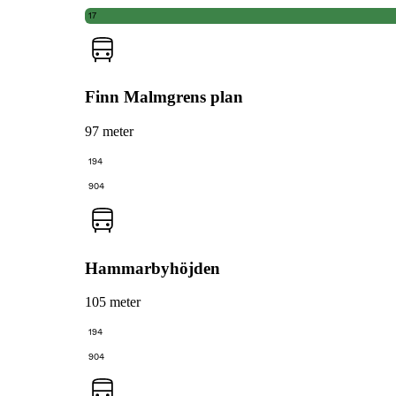
17
Finn Malmgrens plan
97 meter
194
904
Hammarbyhöjden
105 meter
194
904