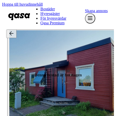
Hoppa till huvudinnehåll
Bostäder
Skapa annons
Hyresgäster
För hyresvärdar
Qasa Premium
Denna bostad är borttagen