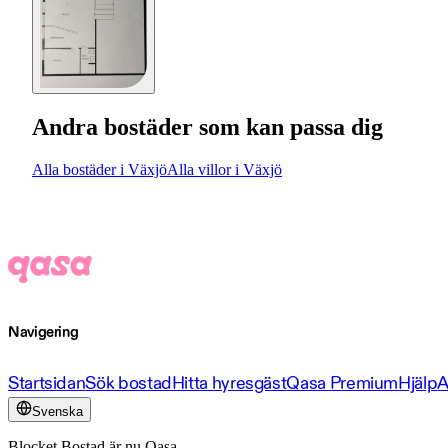
Andra bostäder som kan passa dig
Alla bostäder i Växjö
Alla villor i Växjö
Navigering
Startsidan
Sök bostad
Hitta hyresgäst
Qasa Premium
Hjälp
A
Svenska
Blocket Bostad är nu Qasa