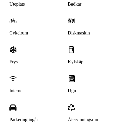
Uteplats
Badkar
Cykelrum
Diskmaskin
Frys
Kylskåp
Internet
Ugn
Parkering ingår
Återvinningsrum