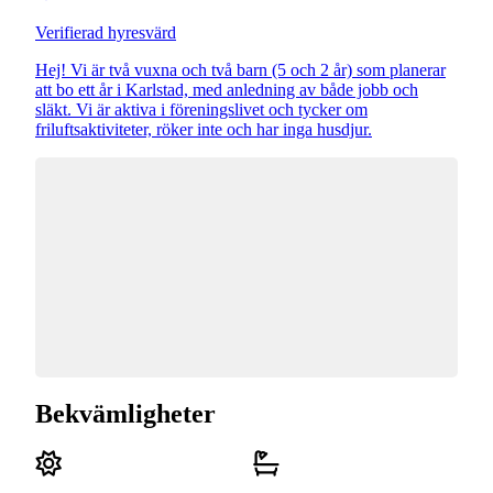
Verifierad hyresvärd
Hej! Vi är två vuxna och två barn (5 och 2 år) som planerar
att bo ett år i Karlstad, med anledning av både jobb och
släkt. Vi är aktiva i föreningslivet och tycker om
friluftsaktiviteter, röker inte och har inga husdjur.
Bekvämligheter