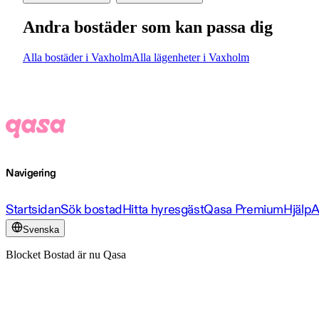
Andra bostäder som kan passa dig
Alla bostäder i Vaxholm
Alla lägenheter i Vaxholm
Navigering
Startsidan
Sök bostad
Hitta hyresgäst
Qasa Premium
Hjälp
A
Svenska
Blocket Bostad är nu Qasa