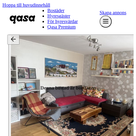
Hoppa till huvudinnehåll
Bostäder
Skapa annons
Hyresgäster
För hyresvärdar
Qasa Premium
Denna bostad är borttagen