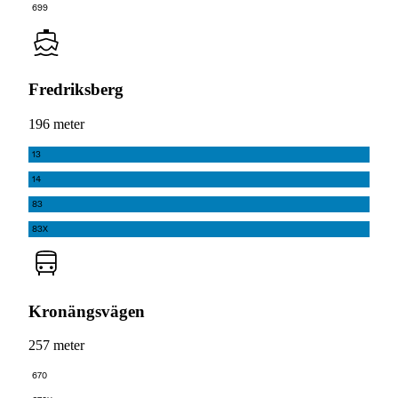
699
Fredriksberg
196 meter
13
14
83
83X
Kronängsvägen
257 meter
670