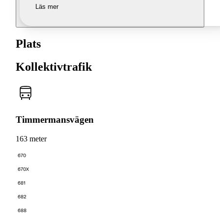
Läs mer
Plats
Kollektivtrafik
Timmermansvägen
163 meter
670
670X
681
682
688