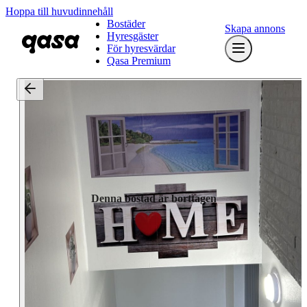
Hoppa till huvudinnehåll
Bostäder
Skapa annons
Hyresgäster
För hyresvärdar
Qasa Premium
Denna bostad är borttagen