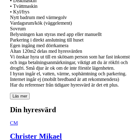
• Diskmaskin
• Tvättmaskin
• Kyl/frys
Nytt badrum med värmegolv
Vardagsrum/kök (väggelement)
Sovrum
Belysningen kan styras med app eller manuellt
Parkering i direkt anslutning till huset
Egen ingång med dörrkamera
Altan 120m2 delas med hyresvärden
Vi önskar hyra ut till en skötsam person som har fast inkomst
och inga betalningsanmärkningar, viktigt att du är rökfri och
drogfri. Små djur är ok om de inte förstör lägenheten.
I hyran ingår el, vatten, värme, sophämtning och parkering.
Internet ingår ej (mobilt bredband är att rekommendera)
Har du referenser från tidigare hyresvärd är det ett plus.
Läs mer
Din hyresvärd
CM
Christer Mikael