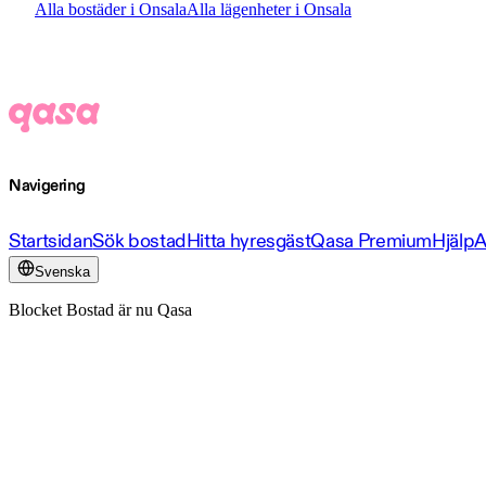
Alla bostäder i Onsala
Alla lägenheter i Onsala
Navigering
Startsidan
Sök bostad
Hitta hyresgäst
Qasa Premium
Hjälp
A
Svenska
Blocket Bostad är nu Qasa