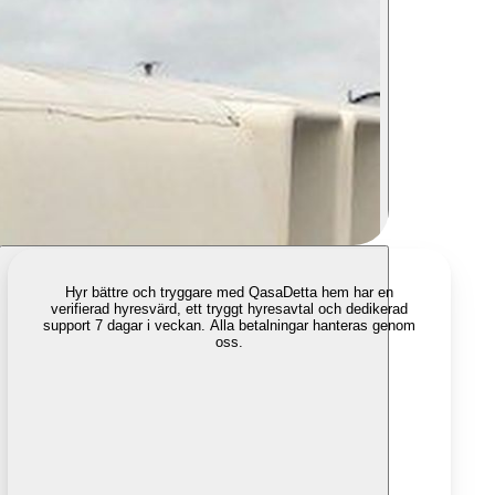
Hyr bättre och tryggare med Qasa
Detta hem har en
verifierad hyresvärd, ett tryggt hyresavtal och dedikerad
support 7 dagar i veckan. Alla betalningar hanteras genom
oss.