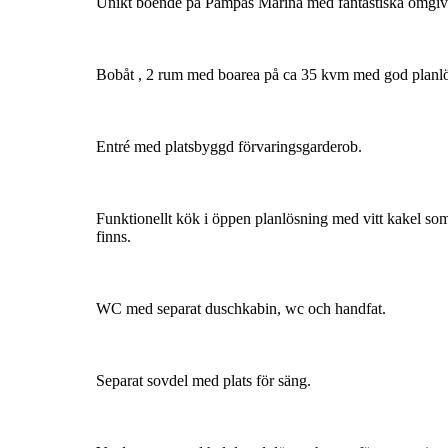
Unikt boende på Pampas Marina med fantastiska omgivni
Bobåt , 2 rum med boarea på ca 35 kvm med god planlös
Entré med platsbyggd förvaringsgarderob.
Funktionellt kök i öppen planlösning med vitt kakel som
finns.
WC med separat duschkabin, wc och handfat.
Separat sovdel med plats för säng.