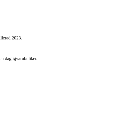
lerad 2023.
ch dagligvarubutiker.
Denna bostad är borttagen