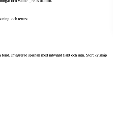
ngar och vattnet precis utanför.
ning. och terrass.
 fond. Integrerad spishäll med inbyggd fläkt och ugn. Stort kylskåp