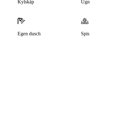
Kylskåp
Ugn
Egen dusch
Spis