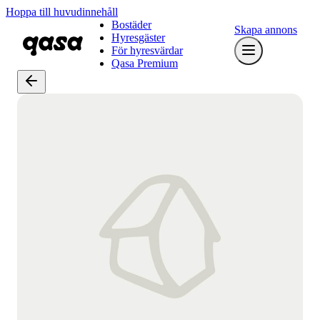
Hoppa till huvudinnehåll
Bostäder
Skapa annons
Hyresgäster
För hyresvärdar
Qasa Premium