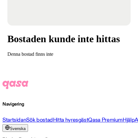
Bostaden kunde inte hittas
Denna bostad finns inte
Navigering
Startsidan
Sök bostad
Hitta hyresgäst
Qasa Premium
Hjälp
A
Svenska