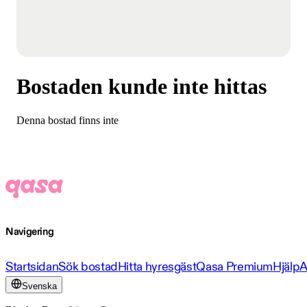
Bostaden kunde inte hittas
Denna bostad finns inte
Navigering
Startsidan
Sök bostad
Hitta hyresgäst
Qasa Premium
Hjälp
A
Svenska