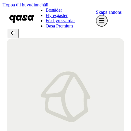
Hoppa till huvudinnehåll
Bostäder
Skapa annons
Hyresgäster
För hyresvärdar
Qasa Premium