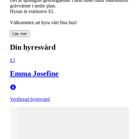
Det är spotlights genomgående i hela huset samt vattenburen
golvvärme i nedre plan.
Hyran är exklusive El.
Läs mer
Din hyresvärd
EJ
Emma Josefine
Verifierad hyresvärd