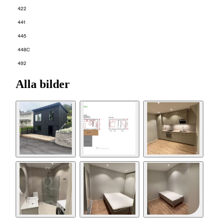
422
441
445
448C
492
Alla bilder