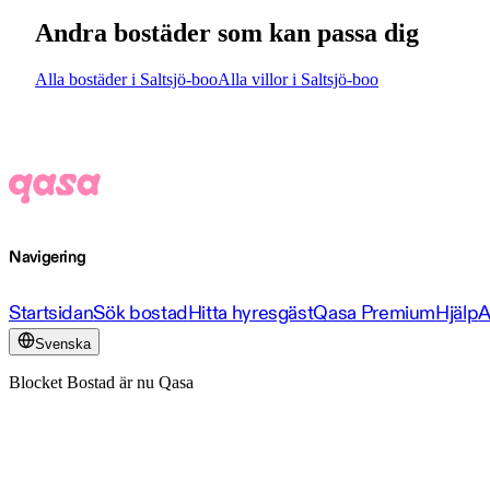
Andra bostäder som kan passa dig
Alla bostäder i Saltsjö-boo
Alla villor i Saltsjö-boo
Navigering
Startsidan
Sök bostad
Hitta hyresgäst
Qasa Premium
Hjälp
A
Svenska
Blocket Bostad är nu Qasa