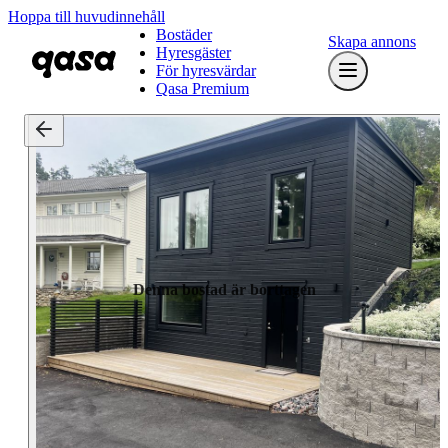
Hoppa till huvudinnehåll
Bostäder
Skapa annons
Hyresgäster
För hyresvärdar
Qasa Premium
Denna bostad är borttagen