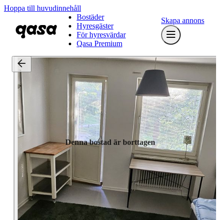
Hoppa till huvudinnehåll
Bostäder
Skapa annons
Hyresgäster
För hyresvärdar
Qasa Premium
Denna bostad är borttagen