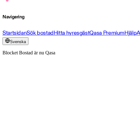
Navigering
Startsidan
Sök bostad
Hitta hyresgäst
Qasa Premium
Hjälp
A
Svenska
Blocket Bostad är nu Qasa