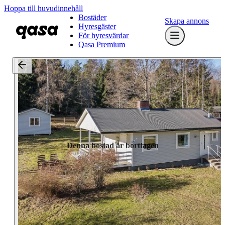
Hoppa till huvudinnehåll
Bostäder
Skapa annons
Hyresgäster
För hyresvärdar
Qasa Premium
Denna bostad är borttagen