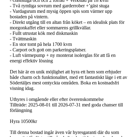
- Gäststuga och och 2 förråd + Verkstad på 18 kvm
- Två rymliga sovrum med garderrober +’gäst stuga
- Vardagsrum med mysig öppen spis som värmer upp
bostaden på vintern.
- Direkt utgång till en altan från köket – en idealisk plats för
morgonkaffet eller sommarens grillkvällar.
- Fullt utrustat kök med diskmaskin
- Tvättmaskin
- En stor tomt på hela 1700 kvm
- Carport och gott om parkeringsplatser.
- Luft värmepump + ny monterat isolerglas för att få en
energi effektiv lösning
Det här är en unik möjlighet att hyra ett hem som erbjuder
både charm och funktionalitet, med ett fantastiskt läge i ett av
Södertäljes mest omtyckta områden. Boka en kostnadsfri
visning idag.
Uthyres i omgående eller efter överenskommelse
Tillträde: 2025-08-01 till 2026-07-31 med goda chanser till
förlängning
Hyra 10500kr
Till denna bostad ingår även vår hyresgaranti där du som