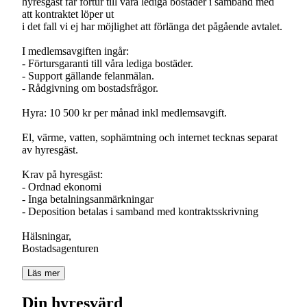
hyresgäst får förtur till våra lediga bostäder i samband med
att kontraktet löper ut
i det fall vi ej har möjlighet att förlänga det pågående avtalet.
I medlemsavgiften ingår:
- Förtursgaranti till våra lediga bostäder.
- Support gällande felanmälan.
- Rådgivning om bostadsfrågor.
Hyra: 10 500 kr per månad inkl medlemsavgift.
El, värme, vatten, sophämtning och internet tecknas separat
av hyresgäst.
Krav på hyresgäst:
- Ordnad ekonomi
- Inga betalningsanmärkningar
- Deposition betalas i samband med kontraktsskrivning
Hälsningar,
Bostadsagenturen
Läs mer
Din hyresvärd