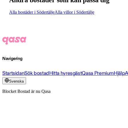
Andra bostäder som kan passa dig
Alla bostäder i Södertälje
Alla villor i Södertälje
Navigering
Startsidan
Sök bostad
Hitta hyresgäst
Qasa Premium
Hjälp
A
Svenska
Blocket Bostad är nu Qasa