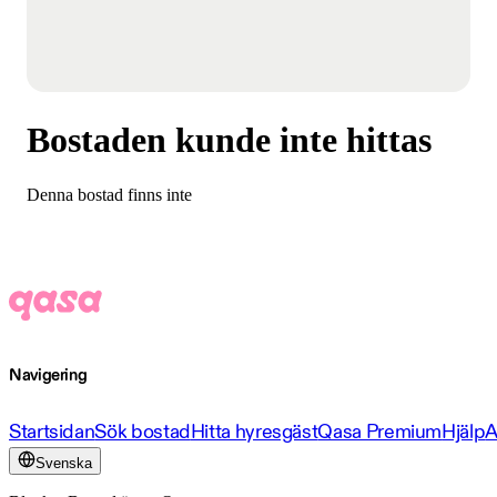
Bostaden kunde inte hittas
Denna bostad finns inte
Navigering
Startsidan
Sök bostad
Hitta hyresgäst
Qasa Premium
Hjälp
A
Svenska