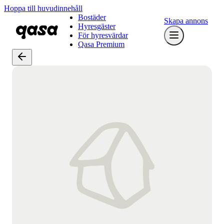
Hoppa till huvudinnehåll
Bostäder
Skapa annons
Hyresgäster
För hyresvärdar
Qasa Premium