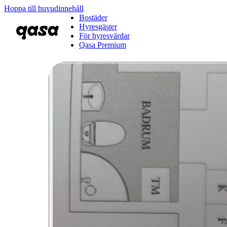
Hoppa till huvudinnehåll
Bostäder
Hyresgäster
För hyresvärdar
Qasa Premium