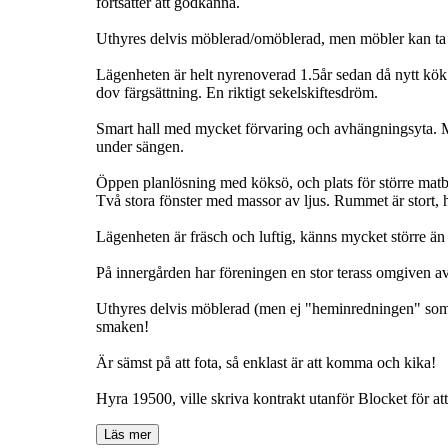
fortsätter att godkänna.
Uthyres delvis möblerad/omöblerad, men möbler kan ta 
Lägenheten är helt nyrenoverad 1.5år sedan då nytt kök 
dov färgsättning. En riktigt sekelskiftesdröm.
Smart hall med mycket förvaring och avhängningsyta. 
under sängen.
Öppen planlösning med köksö, och plats för större matbo
Två stora fönster med massor av ljus. Rummet är stort, 
Lägenheten är fräsch och luftig, känns mycket större ä
På innergården har föreningen en stor terass omgiven a
Uthyres delvis möblerad (men ej "heminredningen" som är
smaken!
Är sämst på att fota, så enklast är att komma och kika!
Hyra 19500, ville skriva kontrakt utanför Blocket för at
Läs mer