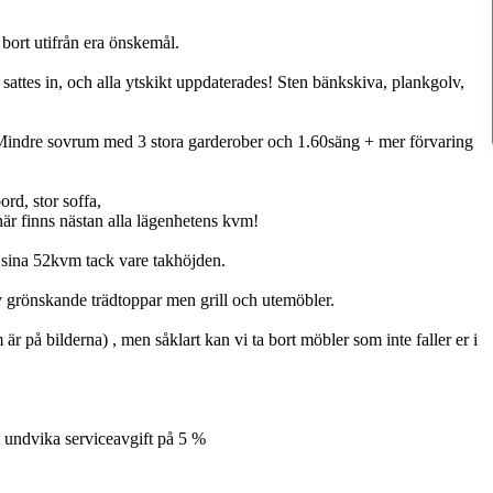
bort utifrån era önskemål.
sattes in, och alla ytskikt uppdaterades! Sten bänkskiva, plankgolv,
Mindre sovrum med 3 stora garderober och 1.60säng + mer förvaring
rd, stor soffa,
här finns nästan alla lägenhetens kvm!
n sina 52kvm tack vare takhöjden.
v grönskande trädtoppar men grill och utemöbler.
 på bilderna) , men såklart kan vi ta bort möbler som inte faller er i
t undvika serviceavgift på 5 %