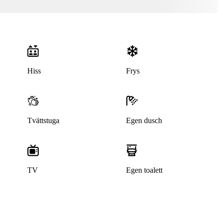
Hiss
Frys
Tvättstuga
Egen dusch
Denna bostad är borttagen
TV
Egen toalett