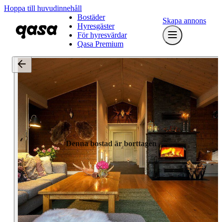
Hoppa till huvudinnehåll
Bostäder
Skapa annons
Hyresgäster
För hyresvärdar
Qasa Premium
Denna bostad är borttagen