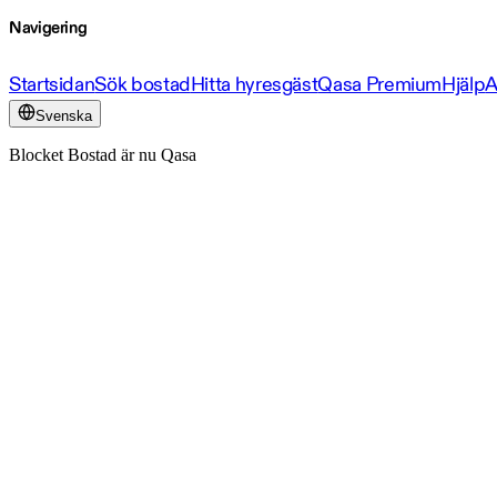
Navigering
Startsidan
Sök bostad
Hitta hyresgäst
Qasa Premium
Hjälp
A
Svenska
Blocket Bostad är nu Qasa