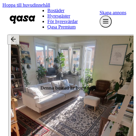
Hoppa till huvudinnehåll
Bostäder
Skapa annons
Hyresgäster
För hyresvärdar
Qasa Premium
Denna bostad är borttagen