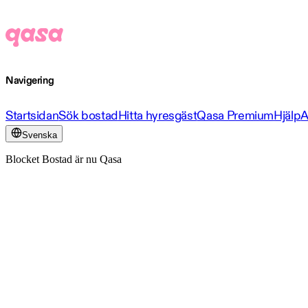
Navigering
Startsidan
Sök bostad
Hitta hyresgäst
Qasa Premium
Hjälp
A
Svenska
Blocket Bostad är nu Qasa