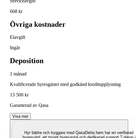
Serviceavgift
668 kr
Övriga kostnader
Elavgift
Ingår
Deposition
1 månad
Kvalificerade hyresgäster med godkänd kreditupplysning
13 500 kr
Garanterad av Qasa
Visa mer
Hyr bättre och tryggare med Qasa
Detta hem har en verifierad
hyresvärd, ett tryggt hyresavtal och dedikerad support 7 dagar i