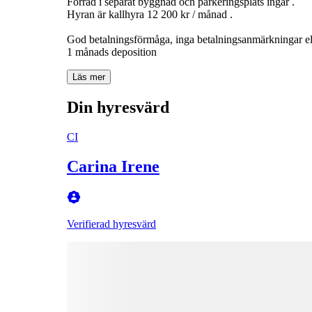
Förråd i separat byggnad och parkeringsplats ingår .
Hyran är kallhyra 12 200 kr / månad .
God betalningsförmåga, inga betalningsanmärkningar ell
Läs mer
Din hyresvärd
CI
Carina Irene
Verifierad hyresvärd