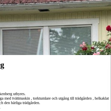
rg
lkenberg uthyres.
stuga med tvättmaskin , torktumlare och utgång till trädgården , helkaklat
h den härliga trädgården.
.