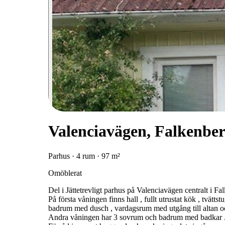
Valenciavägen, Falkenbe
Parhus · 4 rum · 97 m²
Omöblerat
Del i Jättetrevligt parhus på Valenciavägen centralt i Fa
På första våningen finns hall , fullt utrustat kök , tvätt
badrum med dusch , vardagsrum med utgång till altan oc
Andra våningen har 3 sovrum och badrum med badkar 