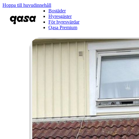
Hoppa till huvudinnehåll
Bostäder
Hyresgäster
För hyresvärdar
Qasa Premium