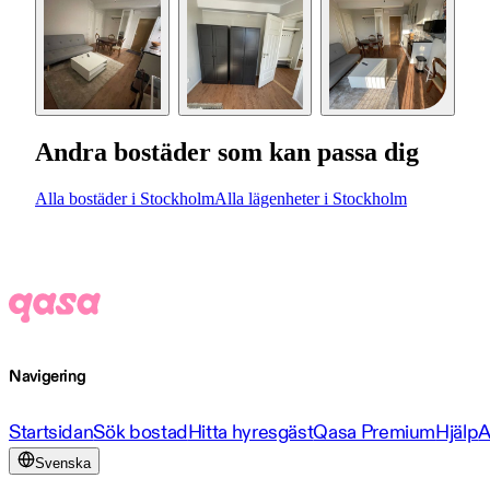
Andra bostäder som kan passa dig
Alla bostäder i Stockholm
Alla lägenheter i Stockholm
Navigering
Startsidan
Sök bostad
Hitta hyresgäst
Qasa Premium
Hjälp
A
Svenska