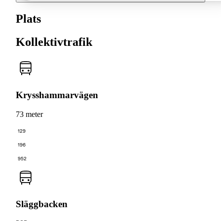
Plats
Kollektivtrafik
Krysshammarvägen
73 meter
129
196
952
Släggbacken