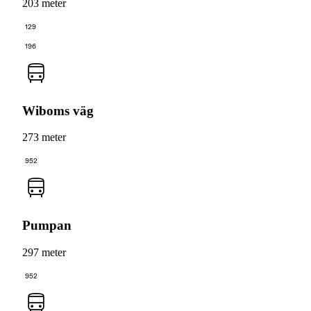
203 meter
129
196
Wiboms väg
273 meter
952
Pumpan
297 meter
952