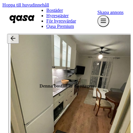
Hoppa till huvudinnehåll
Bostäder
Skapa annons
Hyresgäster
För hyresvärdar
Qasa Premium
Denna bostad är borttagen