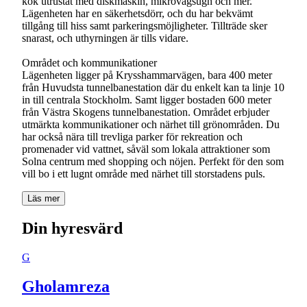
kök utrustat med diskmaskin, mikrovågsugn och mer.
Lägenheten har en säkerhetsdörr, och du har bekvämt
tillgång till hiss samt parkeringsmöjligheter. Tillträde sker
snarast, och uthyrningen är tills vidare.
Området och kommunikationer
Lägenheten ligger på Krysshammarvägen, bara 400 meter
från Huvudsta tunnelbanestation där du enkelt kan ta linje 10
in till centrala Stockholm. Samt ligger bostaden 600 meter
från Västra Skogens tunnelbanestation. Området erbjuder
utmärkta kommunikationer och närhet till grönområden. Du
har också nära till trevliga parker för rekreation och
promenader vid vattnet, såväl som lokala attraktioner som
Solna centrum med shopping och nöjen. Perfekt för den som
vill bo i ett lugnt område med närhet till storstadens puls.
Läs mer
Din hyresvärd
G
Gholamreza