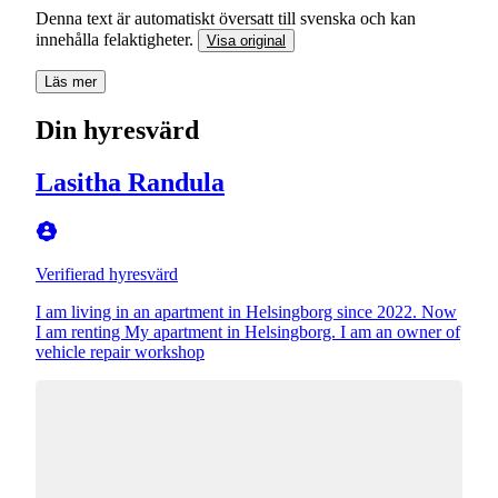
Denna text är automatiskt översatt till svenska och kan
innehålla felaktigheter.
Visa original
Läs mer
Din hyresvärd
Lasitha Randula
Verifierad hyresvärd
I am living in an apartment in Helsingborg since 2022. Now
I am renting My apartment in Helsingborg. I am an owner of
vehicle repair workshop