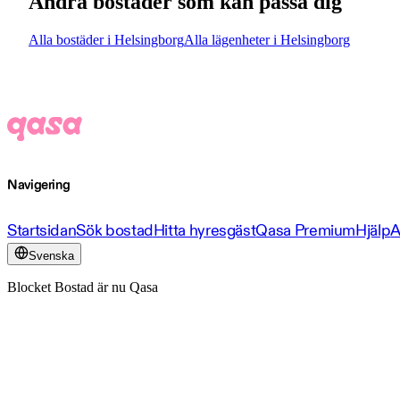
Andra bostäder som kan passa dig
Alla bostäder i Helsingborg
Alla lägenheter i Helsingborg
Navigering
Startsidan
Sök bostad
Hitta hyresgäst
Qasa Premium
Hjälp
A
Svenska
Blocket Bostad är nu Qasa