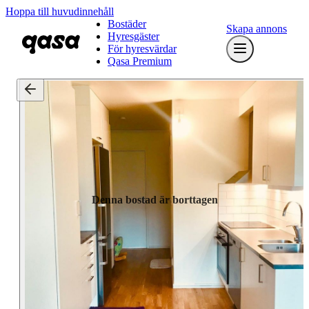
Hoppa till huvudinnehåll
Bostäder
Skapa annons
Hyresgäster
För hyresvärdar
Qasa Premium
Denna bostad är borttagen