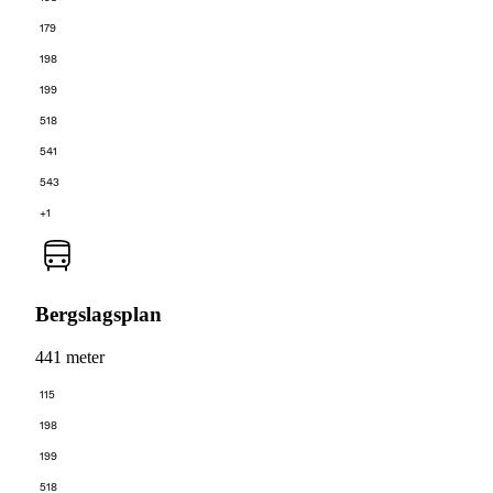
179
198
199
518
541
543
+1
Bergslagsplan
441 meter
115
198
199
518