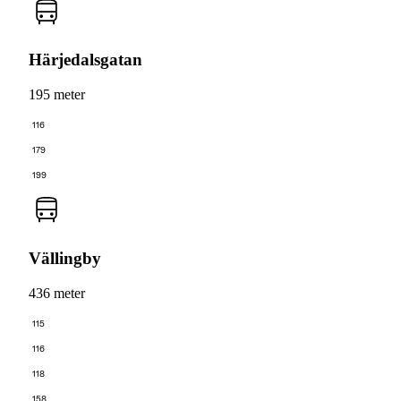
Härjedalsgatan
195 meter
116
179
199
Vällingby
436 meter
115
116
118
158