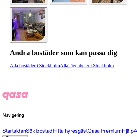
Andra bostäder som kan passa dig
Alla bostäder i Stockholm
Alla lägenheter i Stockholm
Navigering
Startsidan
Sök bostad
Hitta hyresgäst
Qasa Premium
Hjälp
A