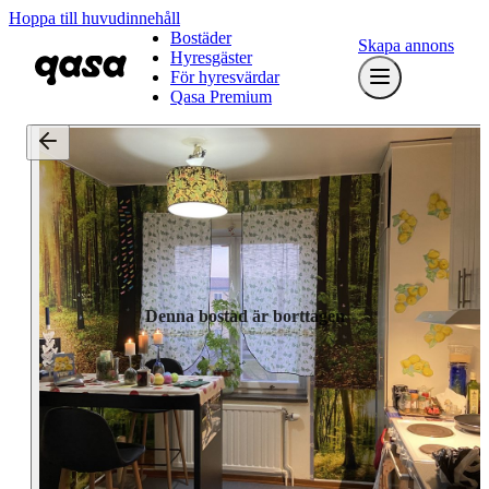
Hoppa till huvudinnehåll
Bostäder
Skapa annons
Hyresgäster
För hyresvärdar
Qasa Premium
Denna bostad är borttagen