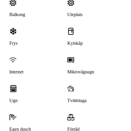
Balkong
Uteplats
Frys
Kylskåp
Internet
Mikrovågsugn
Ugn
Tvättstuga
Egen dusch
Förråd