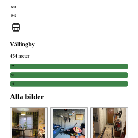
541
543
Vällingby
454 meter
17
18
19
Alla bilder