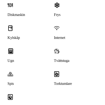
Diskmaskin
Frys
Kylskåp
Internet
Ugn
Tvättstuga
Spis
Torktumlare