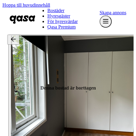
Hoppa till huvudinnehåll
Bostäder
Skapa annons
Hyresgäster
För hyresvärdar
Qasa Premium
Denna bostad är borttagen