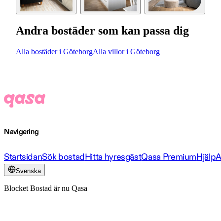
Andra bostäder som kan passa dig
Alla bostäder i Göteborg
Alla villor i Göteborg
Navigering
Startsidan
Sök bostad
Hitta hyresgäst
Qasa Premium
Hjälp
A
Svenska
Blocket Bostad är nu Qasa