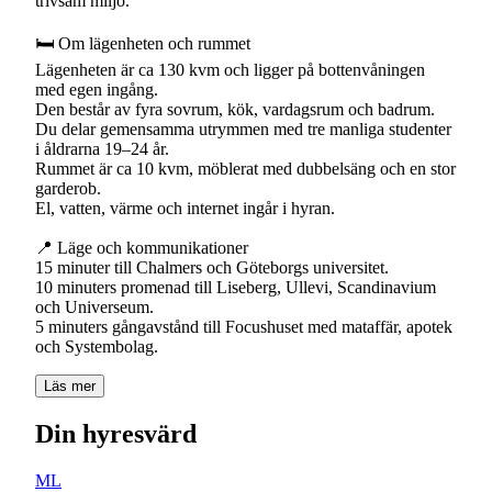
trivsam miljö.
🛏 Om lägenheten och rummet
Lägenheten är ca 130 kvm och ligger på bottenvåningen
med egen ingång.
Den består av fyra sovrum, kök, vardagsrum och badrum.
Du delar gemensamma utrymmen med tre manliga studenter
i åldrarna 19–24 år.
Rummet är ca 10 kvm, möblerat med dubbelsäng och en stor
garderob.
El, vatten, värme och internet ingår i hyran.
📍 Läge och kommunikationer
15 minuter till Chalmers och Göteborgs universitet.
10 minuters promenad till Liseberg, Ullevi, Scandinavium
och Universeum.
5 minuters gångavstånd till Focushuset med mataffär, apotek
och Systembolag.
Läs mer
Din hyresvärd
ML