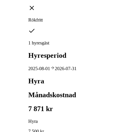
Rökfritt
1 hyresgäst
Hyresperiod
2025-08-01
2026-07-31
Hyra
Månadskostnad
7 871 kr
Hyra
7 500 kr