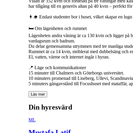
Villan är 352 kvm och fördelad på tre våningar med käll
har tillgång till en generös altan på 40 kvm – perfekt f
👩‍🎓 Endast studenter bor i huset, vilket skapar en lugn
🛏 Om lägenheten och rummet
Lägenheten andra våning är ca 130 kvm och ligger på 
vardagsrum och badrum.
Du delar gemensamma utrymmen med tre manliga student
Rummet är ca 14 kvm, möblerat med dubbelsäng och en
El, vatten, värme och internet ingår i hyran.
📍 Läge och kommunikationer
15 minuter till Chalmers och Göteborgs universitet.
10 minuters promenad till Liseberg, Ullevi, Scandinav
5 minuters gångavstånd till Focushuset med mataffär, 
Läs mer
Din hyresvärd
ML
Mustafa Latif