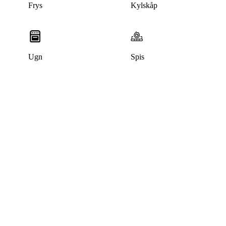
Frys
Kylskåp
Ugn
Spis
Denna bostad är borttagen