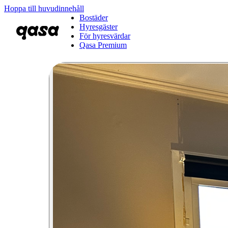
Hoppa till huvudinnehåll
Bostäder
Hyresgäster
För hyresvärdar
Qasa Premium