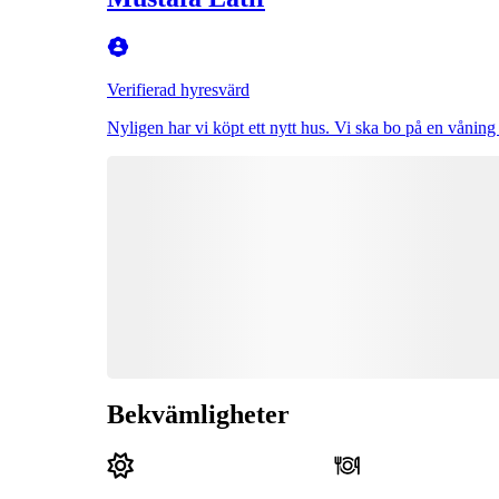
Verifierad hyresvärd
Nyligen har vi köpt ett nytt hus. Vi ska bo på en våning
Bekvämligheter