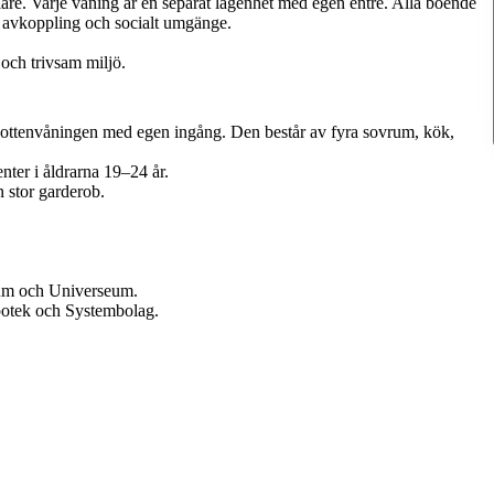
are. Varje våning är en separat lägenhet med egen entré. Alla boende
ör avkoppling och socialt umgänge.
 och trivsam miljö.
bottenvåningen med egen ingång. Den består av fyra sovrum, kök,
er i åldrarna 19–24 år.
 stor garderob.
ium och Universeum.
apotek och Systembolag.