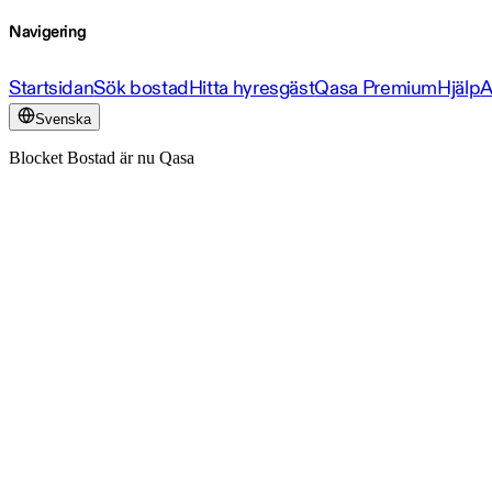
Navigering
Startsidan
Sök bostad
Hitta hyresgäst
Qasa Premium
Hjälp
A
Svenska
Blocket Bostad är nu Qasa