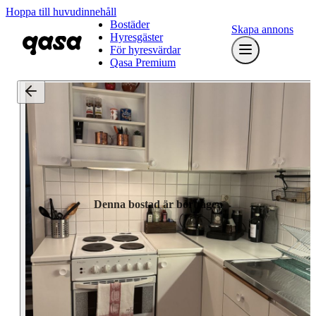
Hoppa till huvudinnehåll
Bostäder
Skapa annons
Hyresgäster
För hyresvärdar
Qasa Premium
Denna bostad är borttagen