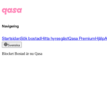
Navigering
Startsidan
Sök bostad
Hitta hyresgäst
Qasa Premium
Hjälp
A
Svenska
Blocket Bostad är nu Qasa