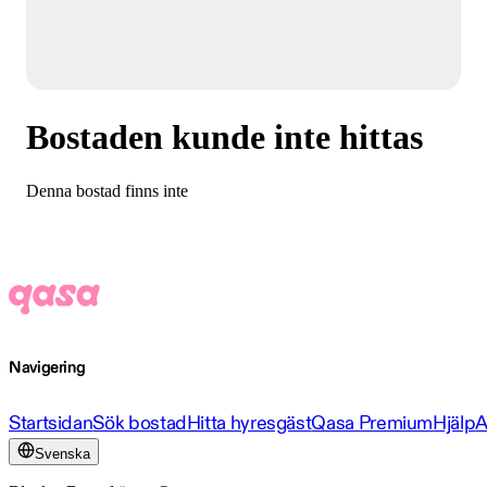
Bostaden kunde inte hittas
Denna bostad finns inte
Navigering
Startsidan
Sök bostad
Hitta hyresgäst
Qasa Premium
Hjälp
A
Svenska