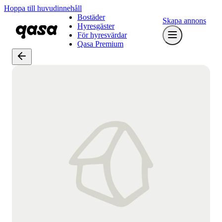
Hoppa till huvudinnehåll
Bostäder
Skapa annons
Hyresgäster
För hyresvärdar
Qasa Premium