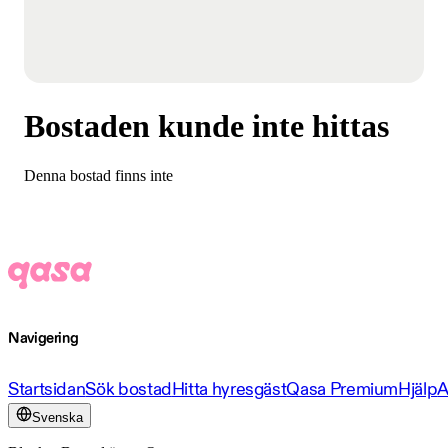
Bostaden kunde inte hittas
Denna bostad finns inte
Navigering
Startsidan
Sök bostad
Hitta hyresgäst
Qasa Premium
Hjälp
A
Svenska