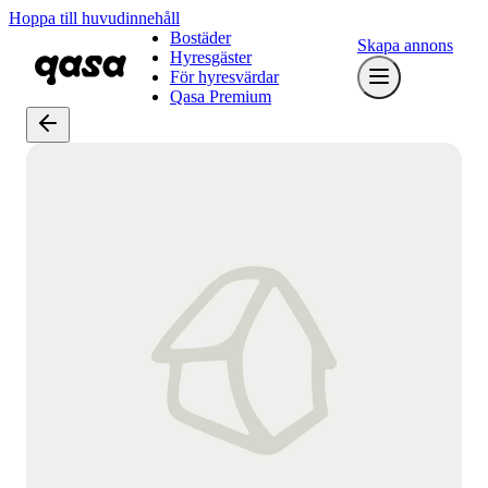
Hoppa till huvudinnehåll
Bostäder
Skapa annons
Hyresgäster
För hyresvärdar
Qasa Premium