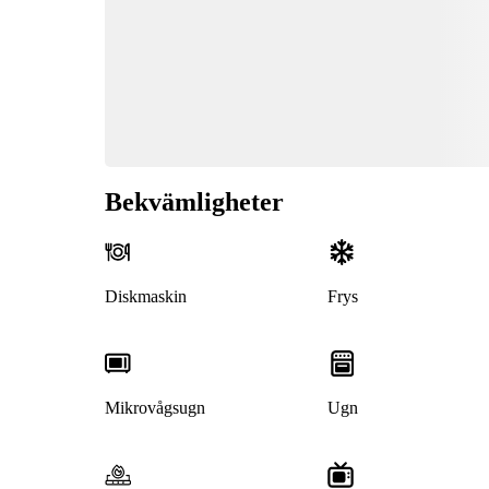
Bekvämligheter
Diskmaskin
Frys
Mikrovågsugn
Ugn