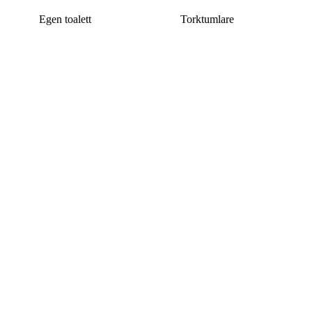
Egen toalett
Torktumlare
Denna bostad är borttagen