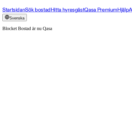
Startsidan
Sök bostad
Hitta hyresgäst
Qasa Premium
Hjälp
A
Svenska
Blocket Bostad är nu Qasa