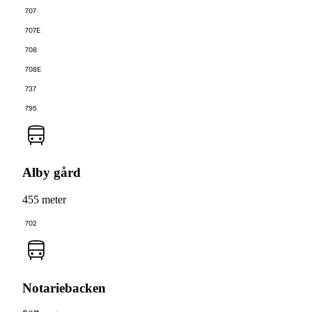
707
707E
708
708E
737
795
Alby gård
455 meter
702
Notariebacken