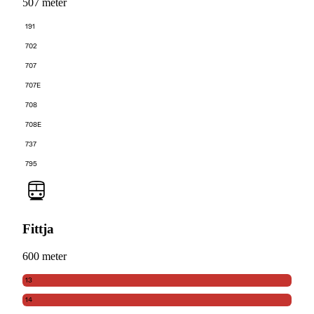
507 meter
191
702
707
707E
708
708E
737
795
Fittja
600 meter
13
14