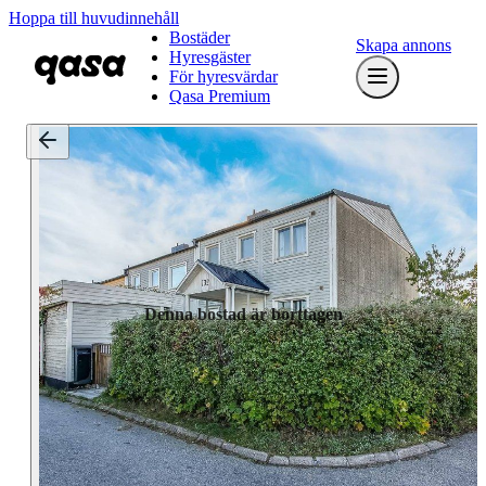
Hoppa till huvudinnehåll
Bostäder
Skapa annons
Hyresgäster
För hyresvärdar
Qasa Premium
Denna bostad är borttagen