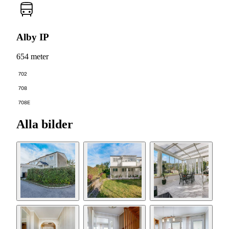
Alby IP
654 meter
702
708
708E
Alla bilder