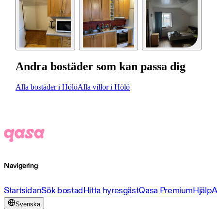
Andra bostäder som kan passa dig
Alla bostäder i Hölö
Alla villor i Hölö
Navigering
Startsidan
Sök bostad
Hitta hyresgäst
Qasa Premium
Hjälp
A
Svenska