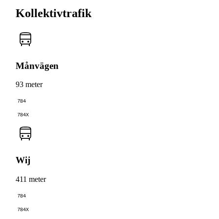
Kollektivtrafik
Månvägen
93 meter
784
784X
Wij
411 meter
784
784X