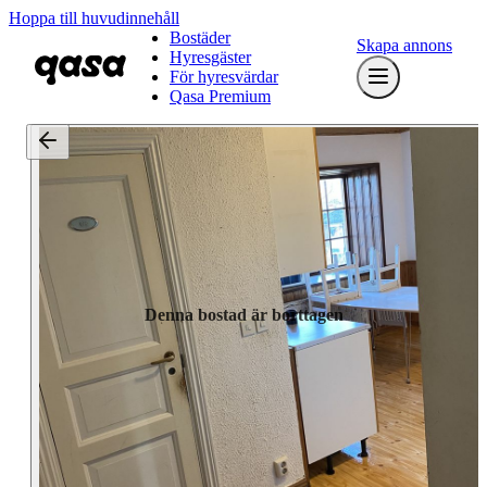
Hoppa till huvudinnehåll
Bostäder
Skapa annons
Hyresgäster
För hyresvärdar
Qasa Premium
Denna bostad är borttagen