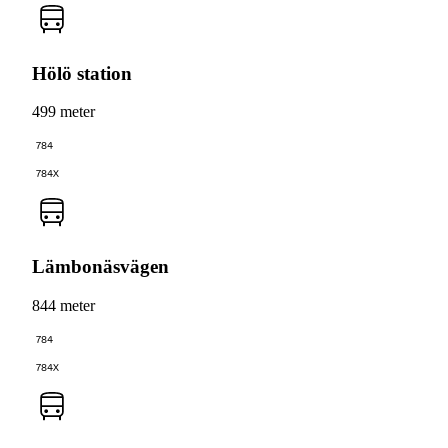
Hölö station
499 meter
784
784X
Lämbonäsvägen
844 meter
784
784X