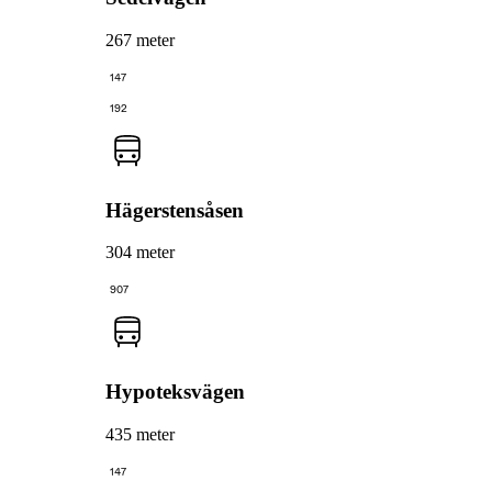
267 meter
147
192
Hägerstensåsen
304 meter
907
Hypoteksvägen
435 meter
147