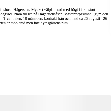
-talshus i Hägersten. Mycket välplanerad med högt i tak, stort
agssol. Nära till Ica på Hägerstensåsen, Västertorpssimhall/gym och
n T-centralen. 10 månaders kontrakt från och med ca 26 augusti - 26
heten är möblerad men inte hyresgästens rum.