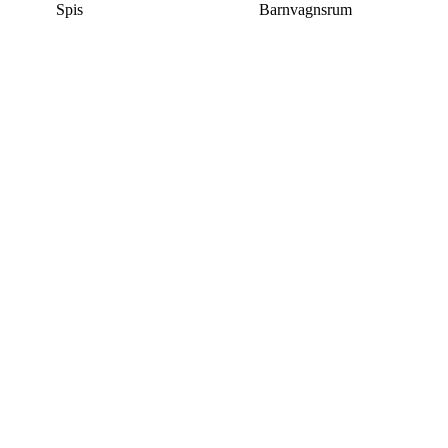
Spis
Barnvagnsrum
Denna bostad är borttagen