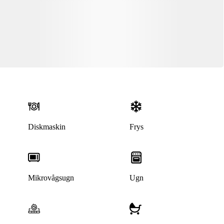
Diskmaskin
Frys
Mikrovågsugn
Ugn