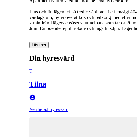
Apartment is furnished but not the tenants bedroom.
Ljus och fin lägenhet på tredje våningen i ett mysigt 40
vardagsrum, nyrenoverat kök och balkong med eftermidd
2 min från Hägerstensåsens tunnelbana som tar ca 20 mi
Juni. En boende, ej till rökare och inga husdjur. Lägen
Läs mer
Din hyresvärd
T
Tiina
Verifierad hyresvärd